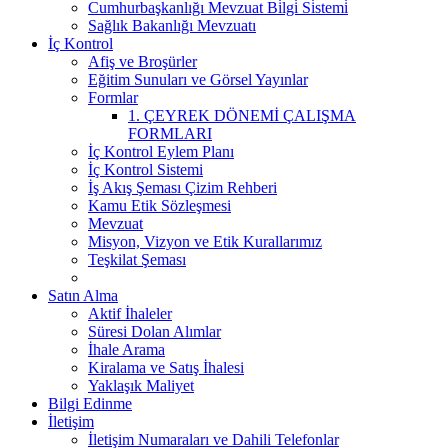
Cumhurbaşkanlığı Mevzuat Bi̇lgi̇ Si̇stemi̇
Sağlık Bakanlığı Mevzuatı
İç Kontrol
Afiş ve Broşürler
Eğitim Sunuları ve Görsel Yayınlar
Formlar
1. ÇEYREK DÖNEMİ ÇALIŞMA
FORMLARI
İç Kontrol Eylem Planı
İç Kontrol Sistemi
İş Akış Şeması Çizim Rehberi
Kamu Etik Sözleşmesi
Mevzuat
Misyon, Vizyon ve Etik Kurallarımız
Teşkilat Şeması
Satın Alma
Aktif İhaleler
Süresi Dolan Alımlar
İhale Arama
Kiralama ve Satış İhalesi
Yaklaşık Maliyet
Bilgi Edinme
İletişim
İletişim Numaraları ve Dahili Telefonlar