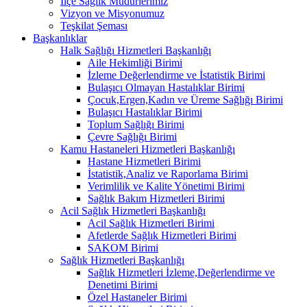
İlçe Sağlık Müdürlerimiz
Vizyon ve Misyonumuz
Teşkilat Şeması
Başkanlıklar
Halk Sağlığı Hizmetleri Başkanlığı
Aile Hekimliği Birimi
İzleme Değerlendirme ve İstatistik Birimi
Bulaşıcı Olmayan Hastalıklar Birimi
Çocuk,Ergen,Kadın ve Üreme Sağlığı Birimi
Bulaşıcı Hastalıklar Birimi
Toplum Sağlığı Birimi
Çevre Sağlığı Birimi
Kamu Hastaneleri Hizmetleri Başkanlığı
Hastane Hizmetleri Birimi
İstatistik,Analiz ve Raporlama Birimi
Verimlilik ve Kalite Yönetimi Birimi
Sağlık Bakım Hizmetleri Birimi
Acil Sağlık Hizmetleri Başkanlığı
Acil Sağlık Hizmetleri Birimi
Afetlerde Sağlık Hizmetleri Birimi
SAKOM Birimi
Sağlık Hizmetleri Başkanlığı
Sağlık Hizmetleri İzleme,Değerlendirme ve
Denetimi Birimi
Özel Hastaneler Birimi