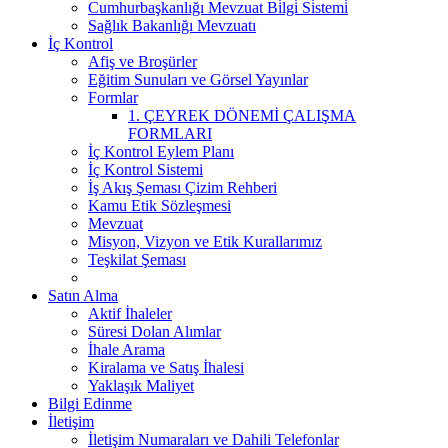
Cumhurbaşkanlığı Mevzuat Bi̇lgi̇ Si̇stemi̇
Sağlık Bakanlığı Mevzuatı
İç Kontrol
Afiş ve Broşürler
Eğitim Sunuları ve Görsel Yayınlar
Formlar
1. ÇEYREK DÖNEMİ ÇALIŞMA
FORMLARI
İç Kontrol Eylem Planı
İç Kontrol Sistemi
İş Akış Şeması Çizim Rehberi
Kamu Etik Sözleşmesi
Mevzuat
Misyon, Vizyon ve Etik Kurallarımız
Teşkilat Şeması
Satın Alma
Aktif İhaleler
Süresi Dolan Alımlar
İhale Arama
Kiralama ve Satış İhalesi
Yaklaşık Maliyet
Bilgi Edinme
İletişim
İletişim Numaraları ve Dahili Telefonlar