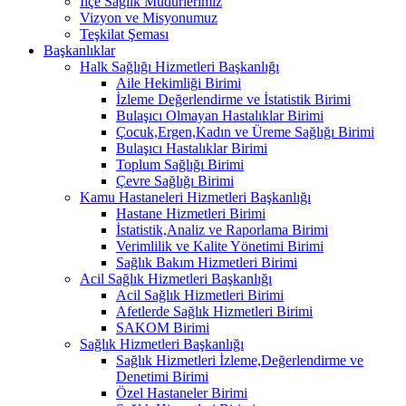
İlçe Sağlık Müdürlerimiz
Vizyon ve Misyonumuz
Teşkilat Şeması
Başkanlıklar
Halk Sağlığı Hizmetleri Başkanlığı
Aile Hekimliği Birimi
İzleme Değerlendirme ve İstatistik Birimi
Bulaşıcı Olmayan Hastalıklar Birimi
Çocuk,Ergen,Kadın ve Üreme Sağlığı Birimi
Bulaşıcı Hastalıklar Birimi
Toplum Sağlığı Birimi
Çevre Sağlığı Birimi
Kamu Hastaneleri Hizmetleri Başkanlığı
Hastane Hizmetleri Birimi
İstatistik,Analiz ve Raporlama Birimi
Verimlilik ve Kalite Yönetimi Birimi
Sağlık Bakım Hizmetleri Birimi
Acil Sağlık Hizmetleri Başkanlığı
Acil Sağlık Hizmetleri Birimi
Afetlerde Sağlık Hizmetleri Birimi
SAKOM Birimi
Sağlık Hizmetleri Başkanlığı
Sağlık Hizmetleri İzleme,Değerlendirme ve
Denetimi Birimi
Özel Hastaneler Birimi