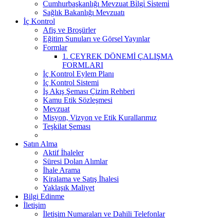
Cumhurbaşkanlığı Mevzuat Bi̇lgi̇ Si̇stemi̇
Sağlık Bakanlığı Mevzuatı
İç Kontrol
Afiş ve Broşürler
Eğitim Sunuları ve Görsel Yayınlar
Formlar
1. ÇEYREK DÖNEMİ ÇALIŞMA
FORMLARI
İç Kontrol Eylem Planı
İç Kontrol Sistemi
İş Akış Şeması Çizim Rehberi
Kamu Etik Sözleşmesi
Mevzuat
Misyon, Vizyon ve Etik Kurallarımız
Teşkilat Şeması
Satın Alma
Aktif İhaleler
Süresi Dolan Alımlar
İhale Arama
Kiralama ve Satış İhalesi
Yaklaşık Maliyet
Bilgi Edinme
İletişim
İletişim Numaraları ve Dahili Telefonlar