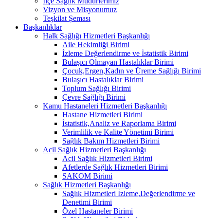
İlçe Sağlık Müdürlerimiz
Vizyon ve Misyonumuz
Teşkilat Şeması
Başkanlıklar
Halk Sağlığı Hizmetleri Başkanlığı
Aile Hekimliği Birimi
İzleme Değerlendirme ve İstatistik Birimi
Bulaşıcı Olmayan Hastalıklar Birimi
Çocuk,Ergen,Kadın ve Üreme Sağlığı Birimi
Bulaşıcı Hastalıklar Birimi
Toplum Sağlığı Birimi
Çevre Sağlığı Birimi
Kamu Hastaneleri Hizmetleri Başkanlığı
Hastane Hizmetleri Birimi
İstatistik,Analiz ve Raporlama Birimi
Verimlilik ve Kalite Yönetimi Birimi
Sağlık Bakım Hizmetleri Birimi
Acil Sağlık Hizmetleri Başkanlığı
Acil Sağlık Hizmetleri Birimi
Afetlerde Sağlık Hizmetleri Birimi
SAKOM Birimi
Sağlık Hizmetleri Başkanlığı
Sağlık Hizmetleri İzleme,Değerlendirme ve
Denetimi Birimi
Özel Hastaneler Birimi