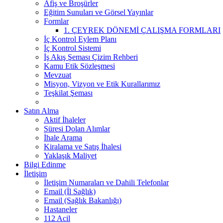
Afiş ve Broşürler
Eğitim Sunuları ve Görsel Yayınlar
Formlar
1. ÇEYREK DÖNEMİ ÇALIŞMA FORMLARI
İç Kontrol Eylem Planı
İç Kontrol Sistemi
İş Akış Şeması Çizim Rehberi
Kamu Etik Sözleşmesi
Mevzuat
Misyon, Vizyon ve Etik Kurallarımız
Teşkilat Şeması
Satın Alma
Aktif İhaleler
Süresi Dolan Alımlar
İhale Arama
Kiralama ve Satış İhalesi
Yaklaşık Maliyet
Bilgi Edinme
İletişim
İletişim Numaraları ve Dahili Telefonlar
Email (İl Sağlık)
Email (Sağlık Bakanlığı)
Hastaneler
112 Acil