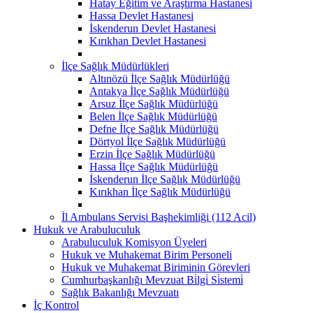
Hatay Eğitim ve Araştırma Hastanesi
Hassa Devlet Hastanesi
İskenderun Devlet Hastanesi
Kırıkhan Devlet Hastanesi
İlçe Sağlık Müdürlükleri
Altınözü İlçe Sağlık Müdürlüğü
Antakya İlçe Sağlık Müdürlüğü
Arsuz İlçe Sağlık Müdürlüğü
Belen İlçe Sağlık Müdürlüğü
Defne İlçe Sağlık Müdürlüğü
Dörtyol İlçe Sağlık Müdürlüğü
Erzin İlçe Sağlık Müdürlüğü
Hassa İlçe Sağlık Müdürlüğü
İskenderun İlçe Sağlık Müdürlüğü
Kırıkhan İlçe Sağlık Müdürlüğü
İl Ambulans Servisi Başhekimliği (112 Acil)
Hukuk ve Arabuluculuk
Arabuluculuk Komisyon Üyeleri
Hukuk ve Muhakemat Birim Personeli
Hukuk ve Muhakemat Biriminin Görevleri
Cumhurbaşkanlığı Mevzuat Bi̇lgi̇ Si̇stemi̇
Sağlık Bakanlığı Mevzuatı
İç Kontrol