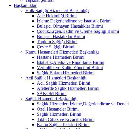
Teşkilat Şeması
Başkanlıklar
Halk Sağlığı Hizmetleri Başkanlığı
Aile Hekimliği Birimi
İzleme Değerlendirme ve İstatistik Birimi
Bulaşıcı Olmayan Hastalıklar Birimi
Çocuk,Ergen,Kadın ve Üreme Sağlığı Birimi
Bulaşıcı Hastalıklar Birimi
Toplum Sağlığı Birimi
Çevre Sağlığı Birimi
Kamu Hastaneleri Hizmetleri Başkanlığı
Hastane Hizmetleri Birimi
İstatistik,Analiz ve Raporlama Birimi
Verimlilik ve Kalite Yönetimi Birimi
Sağlık Bakım Hizmetleri Birimi
Acil Sağlık Hizmetleri Başkanlığı
Acil Sağlık Hizmetleri Birimi
Afetlerde Sağlık Hizmetleri Birimi
SAKOM Birimi
Sağlık Hizmetleri Başkanlığı
Sağlık Hizmetleri İzleme,Değerlendirme ve Deneti
Özel Hastaneler Birimi
Sağlık Hizmetleri Birimi
Tıbbi Cihaz ve Eczacılık Birimi
Kamu Sağlık Tesisleri Birimi