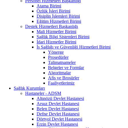
Personel Hizmetleri Başkanlığı
Atama Birimi
Özlük İşleri Birimi
Disiplin İşlemleri Birimi
Eğitim Hizmetleri Birimi
Destek Hizmetleri Başkanlığı
Mali Hizmetler Birimi
Sağlık Bilgi Sistemleri Birimi
İdari Hizmetler Birimi
İş Sağlığı ve Güvenliği Hizmetleri Birimi
Yönerge
Prosedürler
Talimatnameler
Belgeler ve Formlar
Algoritmalar
Afiş ve Broşürler
Faaliyetlerimiz
Sağlık Kurumları
Hastaneler - ADSM
Altınözü Devlet Hastanesi
Arsuz Devlet Hastanesi
Belen Devlet Hastanesi
Defne Devlet Hastanesi
Dörtyol Devlet Hastanesi
Erzin Devlet Hastanesi