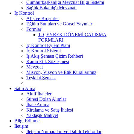
Cumhurbaşkanlığı Mevzuat Bi̇lgi̇ Si̇stemi̇
Sağlık Bakanlığı Mevzuatı
İç Kontrol
Afiş ve Broşürler
Eğitim Sunuları ve Görsel Yayınlar
Formlar
1. ÇEYREK DÖNEMİ ÇALIŞMA
FORMLARI
İç Kontrol Eylem Planı
İç Kontrol Sistemi
İş Akış Şeması Çizim Rehberi
Kamu Etik Sözleşmesi
Mevzuat
Misyon, Vizyon ve Etik Kurallarımız
Teşkilat Şeması
Satın Alma
Aktif İhaleler
Süresi Dolan Alımlar
İhale Arama
Kiralama ve Satış İhalesi
Yaklaşık Maliyet
Bilgi Edinme
İletişim
İletişim Numaraları ve Dahili Telefonlar