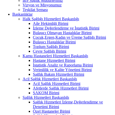
İlçe Sağlık Müdürlerimiz
Vizyon ve Misyonumuz
Teşkilat Şeması
Başkanlıklar
Halk Sağlığı Hizmetleri Başkanlığı
Aile Hekimliği Birimi
İzleme Değerlendirme ve İstatistik Birimi
Bulaşıcı Olmayan Hastalıklar Birimi
Çocuk,Ergen,Kadın ve Üreme Sağlığı Birimi
Bulaşıcı Hastalıklar Birimi
Toplum Sağlığı Birimi
Çevre Sağlığı Birimi
Kamu Hastaneleri Hizmetleri Başkanlığı
Hastane Hizmetleri Birimi
İstatistik,Analiz ve Raporlama Birimi
Verimlilik ve Kalite Yönetimi Birimi
Sağlık Bakım Hizmetleri Birimi
Acil Sağlık Hizmetleri Başkanlığı
Acil Sağlık Hizmetleri Birimi
Afetlerde Sağlık Hizmetleri Birimi
SAKOM Birimi
Sağlık Hizmetleri Başkanlığı
Sağlık Hizmetleri İzleme,Değerlendirme ve
Denetimi Birimi
Özel Hastaneler Birimi