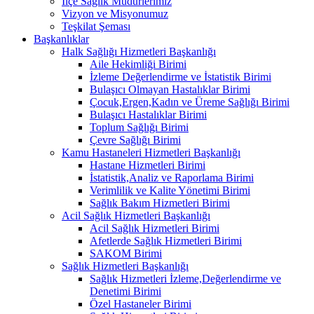
İlçe Sağlık Müdürlerimiz
Vizyon ve Misyonumuz
Teşkilat Şeması
Başkanlıklar
Halk Sağlığı Hizmetleri Başkanlığı
Aile Hekimliği Birimi
İzleme Değerlendirme ve İstatistik Birimi
Bulaşıcı Olmayan Hastalıklar Birimi
Çocuk,Ergen,Kadın ve Üreme Sağlığı Birimi
Bulaşıcı Hastalıklar Birimi
Toplum Sağlığı Birimi
Çevre Sağlığı Birimi
Kamu Hastaneleri Hizmetleri Başkanlığı
Hastane Hizmetleri Birimi
İstatistik,Analiz ve Raporlama Birimi
Verimlilik ve Kalite Yönetimi Birimi
Sağlık Bakım Hizmetleri Birimi
Acil Sağlık Hizmetleri Başkanlığı
Acil Sağlık Hizmetleri Birimi
Afetlerde Sağlık Hizmetleri Birimi
SAKOM Birimi
Sağlık Hizmetleri Başkanlığı
Sağlık Hizmetleri İzleme,Değerlendirme ve
Denetimi Birimi
Özel Hastaneler Birimi