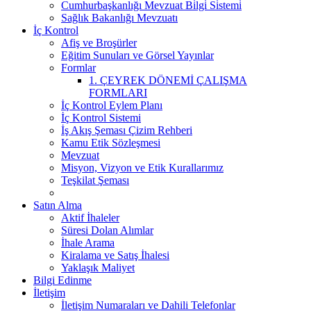
Cumhurbaşkanlığı Mevzuat Bi̇lgi̇ Si̇stemi̇
Sağlık Bakanlığı Mevzuatı
İç Kontrol
Afiş ve Broşürler
Eğitim Sunuları ve Görsel Yayınlar
Formlar
1. ÇEYREK DÖNEMİ ÇALIŞMA
FORMLARI
İç Kontrol Eylem Planı
İç Kontrol Sistemi
İş Akış Şeması Çizim Rehberi
Kamu Etik Sözleşmesi
Mevzuat
Misyon, Vizyon ve Etik Kurallarımız
Teşkilat Şeması
Satın Alma
Aktif İhaleler
Süresi Dolan Alımlar
İhale Arama
Kiralama ve Satış İhalesi
Yaklaşık Maliyet
Bilgi Edinme
İletişim
İletişim Numaraları ve Dahili Telefonlar